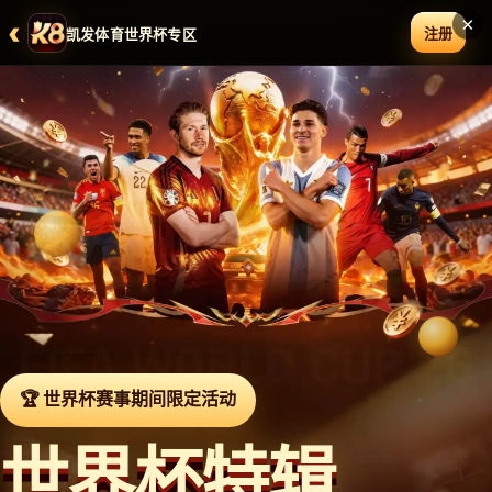
凯发国际登录
×
登录