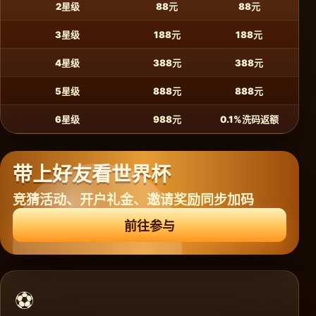
🎰 老虎机与捕鱼
🃏 真人娱乐城