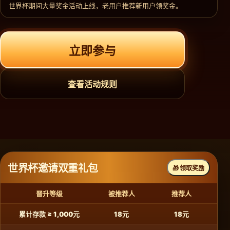
🎮 热门游戏专区
⚽ 体育赛事