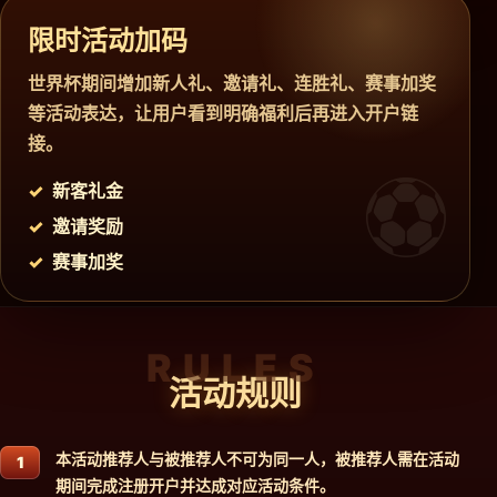
⚽ BTI体育首存30%红利
🎰 老虎机每日抽奖赢奖励
📱 下载凯发APP
想要随时随地畅玩凯发？点击下载凯发官方APP，支持iOS与
Android，快速访问全部游戏、投注、优惠活动。