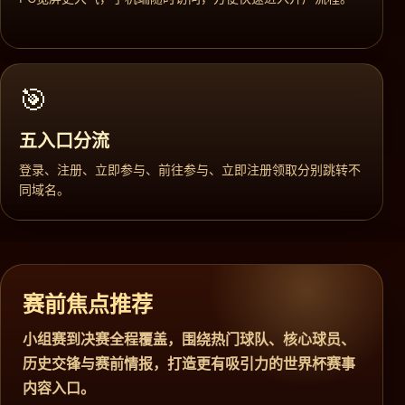
♠ 棋牌大厅
🎮 电子游艺
🎁 立即注册领取彩金